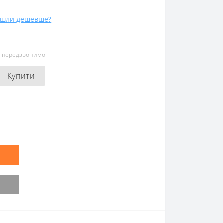
йшли дешевше?
и передзвонимо
Купити