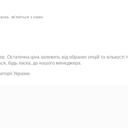
ска, зв'яжіться з нами.
р. Остаточна ціна залежить від обраних опцій та кількості
ься
,
будь ласка
,
до нашого менеджера.
торії України.