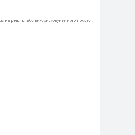
жі на решітці або використову
йте
його просто