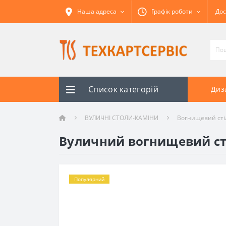
Наша адреса
Графік роботи
Дос
Список категорій
Диз
ВУЛИЧНІ СТОЛИ-КАМІНИ
Вогнищевий сті
Вуличний вогнищевий ст
Популярний