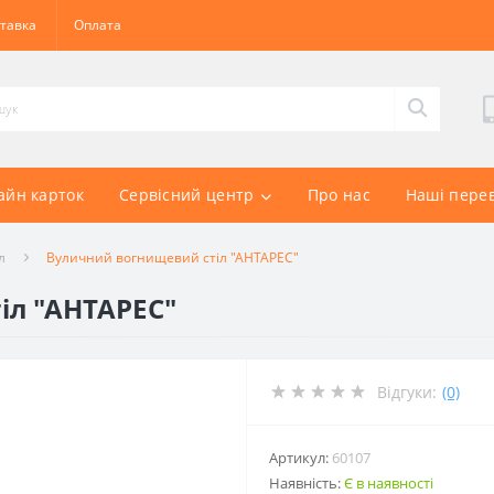
тавка
Оплата
айн карток
Сервісний центр
Про нас
Наші пере
л
Вуличний вогнищевий стіл "АНТАРЕС"
іл "АНТАРЕС"
Відгуки:
(0)
Артикул:
60107
Наявність:
Є в наявності