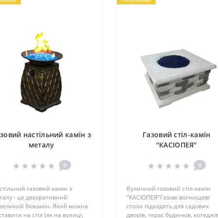
зовий настільний камін з
Газовий стіл-камін
металу
"КАСІОПЕЯ"
0
0
стільний газовий камін з
Вуличний газовий стіл-камін
талу - це декоративний
"КАСІОПЕЯ"Газові вогнищеві
великий біокамін. Який можна
столи підходять для садових
ставити на стіл (як на вулиці,
дворів, терас будинків, котеджів