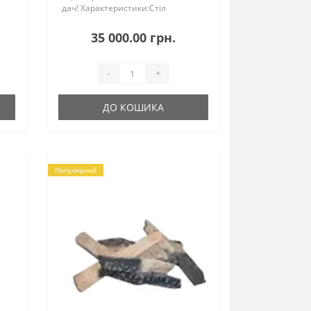
дач! Характеристики:Стіл
металевий з мармуровою
з
стільницею.Габаритні розміри
35 000.00 грн.
(ДхШхВ), см: 92*92*65Пальник з
нержавіючої стал..
-
+
ДО КОШИКА
Популярний