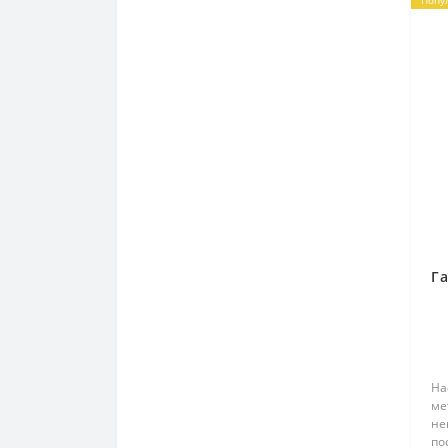
Га
На
ме
не
по