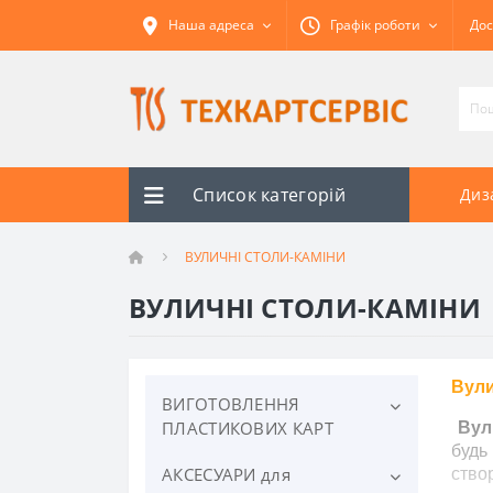
Наша адреса
Графік роботи
Дос
Список категорій
Диз
ВУЛИЧНІ СТОЛИ-КАМІНИ
ВУЛИЧНІ СТОЛИ-КАМІНИ
Вули
ВИГОТОВЛЕННЯ
ПЛАСТИКОВИХ КАРТ
Вул
будь
АКСЕСУАРИ для
Перепустки та посвідчення
ство