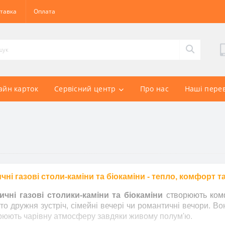
тавка
Оплата
айн карток
Сервісний центр
Про нас
Наші пере
чні газові столи-каміни та біокаміни - тепло, комфорт 
ичні газові столики-каміни та біокаміни
створюють комф
 то дружня зустріч, сімейні вечері чи романтичні вечори. Во
рюють чарівну атмосферу завдяки живому полум'ю.