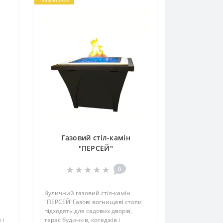
Газовий стіл-камін
"ПЕРСЕЙ"
0
Вуличний газовий стіл-камін
"ПЕРСЕЙ"Газові вогнищеві столи
підходять для садових дворів,
 і
терас будинків, котеджів і