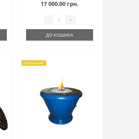
красивий елемент
17 000.00 грн.
декору! Характеристики:Габаритні
розміри (ДхШхВ), мм:
890х890х590..
-
+
ДО КОШИКА
Популярний