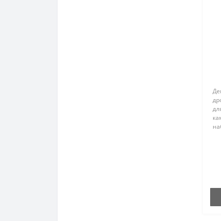
Де
др
дл
кам
на
до
зв'