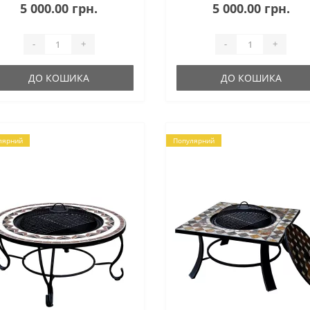
мінів навколо свого басейну і
камінів навколо свого басейну і
5 000.00 грн.
5 000.00 грн.
солоджуватися чарівним і
насолоджуватися чарівним і ..
плим ..
-
+
-
+
ДО КОШИКА
ДО КОШИКА
лярний
Популярний