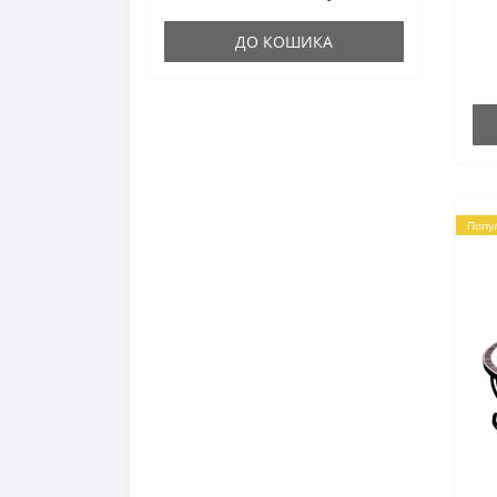
ка
на
Скіпас (skipass)
ДО КОШИКА
те
Букмекерські
Попу