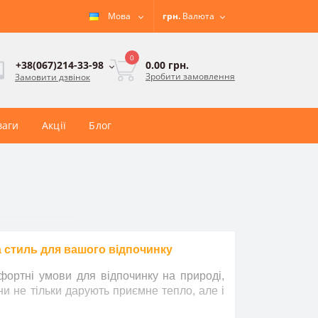
Мова
грн.
Валюта
0
0.00 грн.
+38(067)214-33-98
Зробити замовлення
Замовити дзвінок
ваги
Акції
Блог
та стиль для вашого відпочинку
ортні умови для відпочинку на природі,
ни не тільки дарують приємне тепло, але і