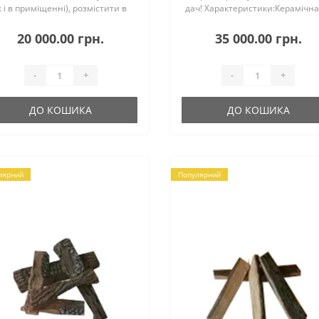
к і в приміщенні), розмістити в
дач! Характеристики:Керамічна
ду або розмістити кілька міні-
стільниця.Габаритні розміри
мінів навколо свого басейну і
(дхШхВ), см: 94*94*47Пальник 
20 000.00 грн.
35 000.00 грн.
солоджуватися чарівним і
нержавіючої сталі.Кругла чаша
плим по..
діаметро..
-
+
-
+
ДО КОШИКА
ДО КОШИКА
лярний
Популярний