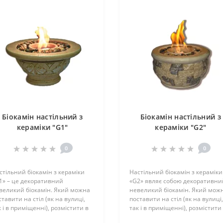
ьні області для використання:
атні будинки і котеджі
- створюють затишне місце для відпо
орани і кафе
привернуть гостей і забезпечать комфортну а
лі та бази відпочинку
– стильне рішення для облаштування
риті тераси і патіо
є стильним елементом ландшафтного ди
Біокамін настільний з
Біокамін настільний з
кераміки "G1"
кераміки "G2"
 приготована на свіжому повітрі, завжди смачніша!
0
0
конайтеся в цьому самі, вибираючи у нас якісні вогнища, га
ки практичним рішенням, але і стильним акцентом вашо
стільний біокамін з кераміки
Настільний біокамін з кераміки
шком.
1» – це декоративний
«G2» являє собою декоративни
великий біокамін. Який можна
невеликий біокамін. Який мож
ставити на стіл (як на вулиці,
поставити на стіл (як на вулиці,
к і в приміщенні), розмістити в
так і в приміщенні), розмістити
ду або розмістити кілька міні-
саду або розмістити кілька міні-