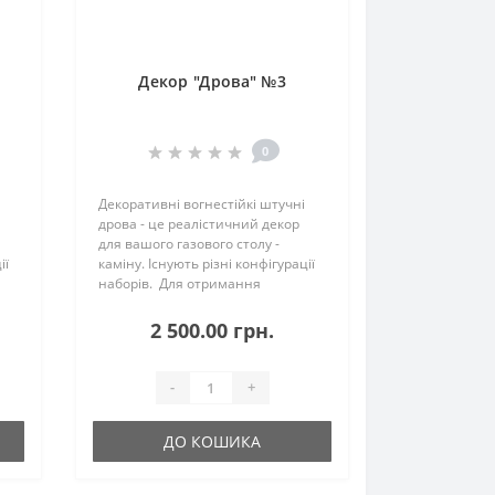
Декор "Дрова" №3
0
Декоративні вогнестійкі штучні
дрова - це реалістичний декор
для вашого газового столу -
ії
каміну. Існують різні конфігурації
наборів. Для отримання
ка,
додаткової інформації, будь ласка,
зв'яжіться з нами...
2 500.00 грн.
-
+
ДО КОШИКА