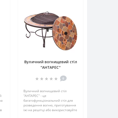
чинку з сім'єю і друзями.
тмосферу навіть в прохолодну погоду.
 лаунж-зон.
зайну.
Вуличний вогнищевий стіл
"АНТАРЕС"
0
зові каміни та біокаміни. Вони стануть не
го простору, наповнивши його теплом і
Вуличний вогнищевий стіл
й
"АНТАРЕС" - це
на
багатофункціональний стіл для
розведення вогню, приготування
 в
їжі на решітці або використовуйте
його просто як стіл, або як