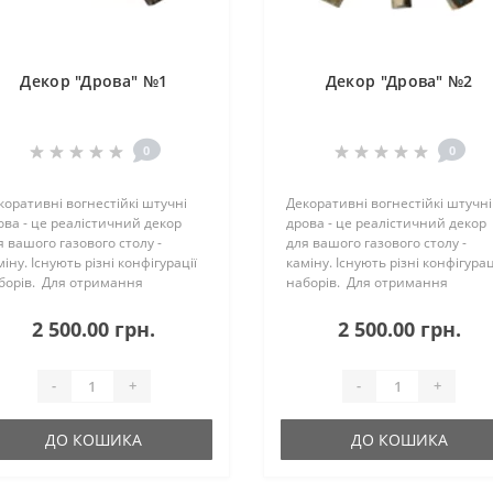
Декор "Дрова" №1
Декор "Дрова" №2
0
0
коративні вогнестійкі штучні
Декоративні вогнестійкі штучні
ова - це реалістичний декор
дрова - це реалістичний декор
я вашого газового столу -
для вашого газового столу -
іну. Існують різні конфігурації
каміну. Існують різні конфігурац
борів. Для отримання
наборів. Для отримання
даткової інформації, будь ласка,
додаткової інформації, будь лас
яжіться з нами...
зв'яжіться з нами...
2 500.00 грн.
2 500.00 грн.
-
+
-
+
ДО КОШИКА
ДО КОШИКА