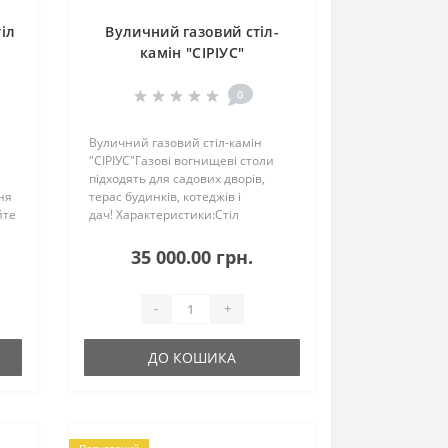
іл
Вуличний газовий стіл-
камін "СІРІУС"
0
Вуличний газовий стіл-камін
"СІРІУС"Газові вогнищеві столи
підходять для садових дворів,
ня
терас будинків, котеджів і
йте
дач! Характеристики:Стіл
металевий з мармуровою
стільницею.Габаритні розміри
35 000.00 грн.
тні
(ДхШхВ), см: 92*92*62Пальник з
нержавіючої..
-
+
ДО КОШИКА
Популярний