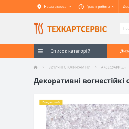
Наша адреса
Графік роботи
Дос
Список категорій
Диз
ВУЛИЧНІ СТОЛИ-КАМІНИ
АКСЕСУАРИ для 
Декоративні вогнестійкі с
Популярний