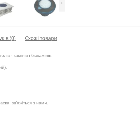
>
уків (0)
Схожі товари
толів - камінів
і біокамінів.
ий).
ска, зв'яжіться з нами.