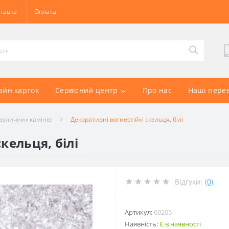
тавка
Оплата
айн карток
Сервісний центр
Про нас
Наші пере
вуличних камінів
Декоративні вогнестійкі скельця, білі
кельця, білі
Відгуки:
(0)
Артикул:
60205
Наявність:
Є в наявності