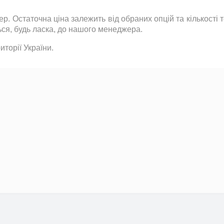
р. Остаточна ціна залежить від обраних опцій та кількості
ься
,
будь ласка
,
до нашого менеджера.
торії України.