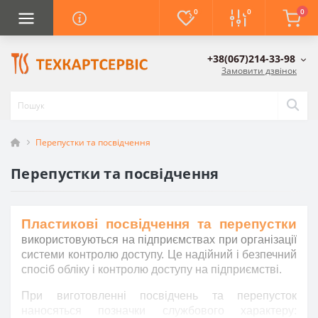
0
0
0
+38(067)214-33-98
Замовити дзвінок
Перепустки та посвідчення
Перепустки та посвідчення
Пластикові
посвідчення
та перепустки
використовуються на підприємствах при організації
системи контролю доступу. Це надійний і безпечний
спосіб обліку і контролю доступу на підприємстві.
При виготовленні
посвідчень
та
перепусток
наносяться позначки
службового характеру
: