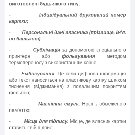
виготовлені будь-якого типу:
-
Індивідуальний друкований номер
картки;
-
Персональні дані власника (прізвище, ім'я,
по батькові);
-
Сублімація
за допомогою спеціального
принтера або
фольгування
методом
термопереносу з використанням кліше;
-
Ембосування
. Це коли цифрова інформація
або текст наноситься на пластикову картку шляхом
тиснення (віджимання) з подальшим покриттям
фольгою;
-
Магнітна смуга.
Носії з обмеженою
пам'яттю;
-
Місце для підпису.
Місце, де власник картки
ставить свій підпис;