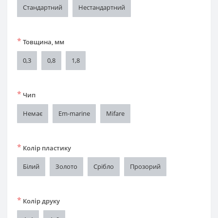
Стандартний
Нестандартний
*
Товщина, мм
0,3
0,8
1,8
*
Чип
Немає
Em-marine
Mifare
*
Колір пластику
Білий
Золото
Срібло
Прозорий
*
Колір друку