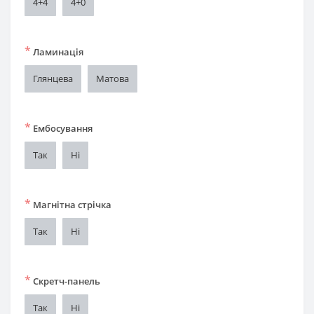
4+4
4+0
*
Ламинація
Глянцева
Матова
*
Ембосування
Так
Ні
*
Магнітна стрічка
Так
Ні
*
Скретч-панель
Так
Ні