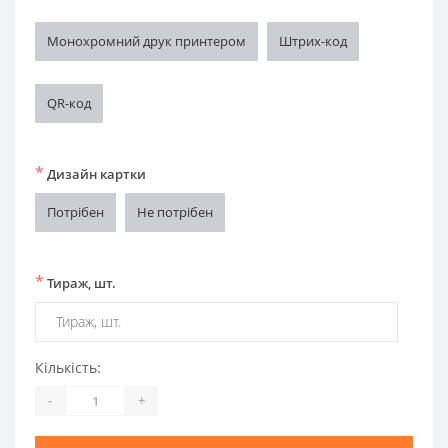
Монохромний друк принтером
Штрих-код
QR-код
*
Дизайн картки
Потрібен
Не потрібен
*
Тираж, шт.
Кількість:
-
+