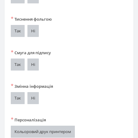
*
Тиснення фольгою
Так
Ні
*
Смуга для підпису
Так
Ні
*
Змінна інформація
Так
Ні
*
Персоналізація
Кольоровий друк принтером