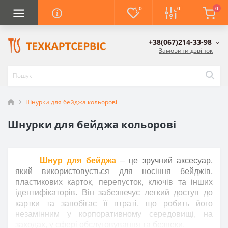
0
0
0
+38(067)214-33-98
Замовити дзвінок
Шнурки для бейджа кольорові
Шнурки для бейджа кольорові
Шнур для бейджа
–
це зручний аксесуар,
який використовується для носіння бейджів,
пластикових карток, перепусток, ключів та інших
ідентифікаторів. Він забезпечує легкий доступ до
картки та запобігає її втраті, що робить його
незамінним у корпоративному середовищі, на
заходах, у сфері обслуговування та безпеки.