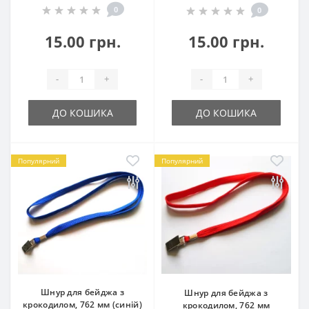
0
0
15.00 грн.
15.00 грн.
Шнур для бейджа
– це практичний і
багатофункціональний аксесуар, який забезпечує
комфортне та безпечне носіння карток і бейджів у
-
+
-
+
будь-яких умовах!
ДО КОШИКА
ДО КОШИКА
Популярний
Популярний
Шнур для бейджа з
Шнур для бейджа з
крокодилом, 762 мм (синій)
крокодилом, 762 мм