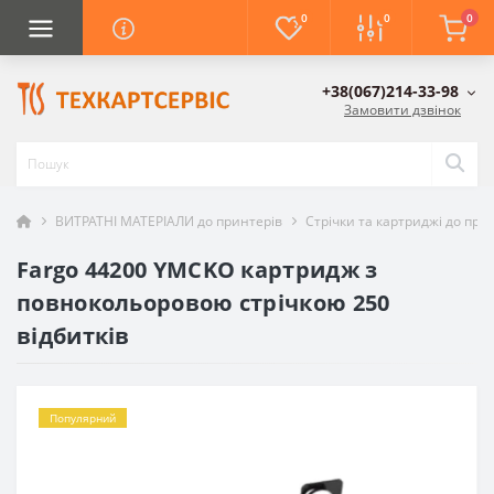
0
0
0
+38(067)214-33-98
Замовити дзвінок
ВИТРАТНІ МАТЕРІАЛИ до принтерів
Стрічки та картриджі до при
Fargo 44200 YMCKO картридж з
повнокольоровою стрічкою 250
відбитків
Популярний