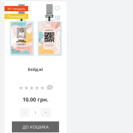
Хіт продажу
Популярний
Бейджі
0
10.00 грн.
-
+
ДО КОШИКА