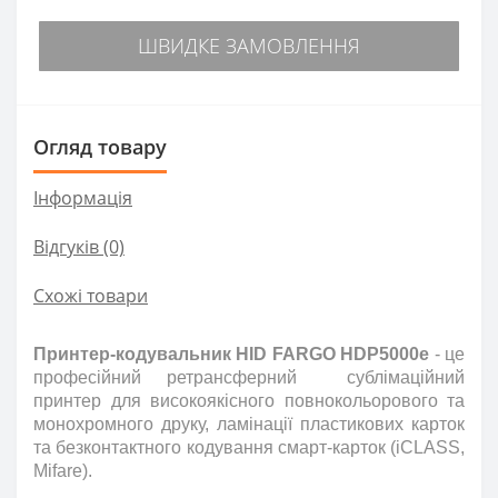
ШВИДКЕ ЗАМОВЛЕННЯ
Огляд товару
Інформація
Відгуків (0)
Схожі товари
Принтер-кодувальник HID FARGO HDP5000e
- це
професійний
ретрансферн
и
й
сублімаційний
принтер для високоякісного повнокольорового та
монохромного друку, ламінації пластикових карток
та безконтактного кодування смарт-карток (iCLASS,
Mifare).