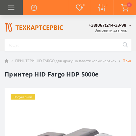
0
0
0
+38(067)214-33-98
Замовити дзвінок
ПРИНТЕРИ HID FARGO для друку на пластикових картках
Принте
Принтер HID Fargo HDP 5000e
Популярний