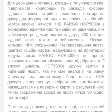
Для державних установ, коледжів та університетів,
підприємств, корпорацій та закладів охорони
здоров'я, яким потрібна технологія повторного
друку для регулярної видачі посвідчень особи або
карток високої чіткості, HID FARGO HDP5000e є
економічно ефективним та надійним рішенням, яке
забезпечує роздільну здатність друку 300 dpi для
чудової якості тексту та зображення. Яскраві
кольори. Чіткі зображення. Неперевершена якість.
Ідентифікаційні картки, надруковані на принтерах/
кодувальниках FARGO HDP5000e, не просто
захищають вашу організацію, вони відображають її
високу цінність. HDP5000e друкує картки в
найвищій якості, яка не має аналогів на ринку.
Спочатку на зворотному боці плівки HDP
друкується перевернуте зображення, а потім плівка
накладається на поверхню карти, в результаті чого
якість зображення схожа на якість чіткої глянсової
фотографії.
Оскільки друк виконується на плівці, а не на самій