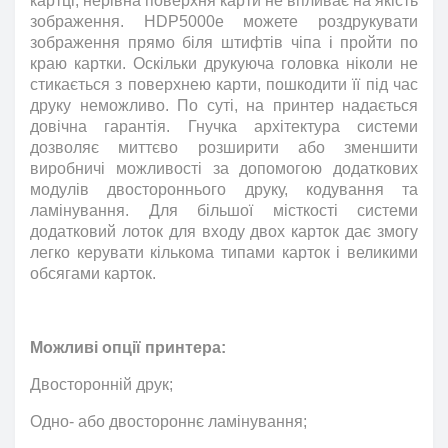
картці, нерівна поверхня карти не впливає на якість
зображення. HDP5000e можете роздрукувати
зображення прямо біля штифтів чіпа і пройти по
краю картки. Оскільки друкуюча головка ніколи не
стикається з поверхнею карти, пошкодити її під час
друку неможливо. По суті, на принтер надається
довічна гарантія. Гнучка архітектура системи
дозволяє миттєво розширити або зменшити
виробничі можливості за допомогою додаткових
модулів двостороннього друку, кодування та
ламінування. Для більшої місткості системи
додатковий лоток для входу двох карток дає змогу
легко керувати кількома типами карток і великими
обсягами карток.
Можливі опції принтера:
Двосторонній друк;
Одно- або двостороннє ламінування;