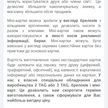
можуть користуватися друзі або члени сім'ї. Це
дозволяє збільшити накопичувальну знижку, а
магазину збільшити обсяг продажів.
Міні-картки можна зробити
у вигляді брелоків
з
кільцевим кріпленням, що дозволить носити їх
разом з ключами. Міні-картки також можуть
використовуватися
в якості носія рекламної
інформації, бирки.
Міні-картки можуть бути
виконані у вигляді окремих самостійних карток без
прив'язки до основної картки.
Вартість виготовлення таких нестандартних карток
буде залежати від тиражу, типу друку (цифровий,
трафаретний, офсетний), від наявності варіативної
інформації або персональних даних на картках.
У
нас є власне спеціальне обладнання для
виробництва 2
TAG
або 3
TAG
, брелоків і міні-
карт. Це дозволить нам скоротити терміни
виготовлення, а також сформувати для Вас
найбільш вигідну ціну.