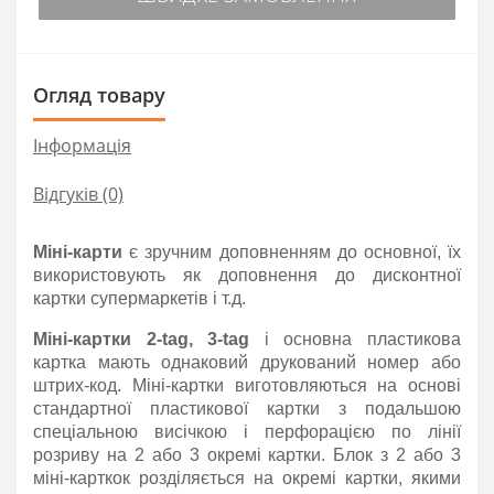
Огляд товару
Інформація
Відгуків (0)
Міні-карти
є зручним доповненням до основної, їх
використовують як доповнення до дисконтної
картки супермаркетів і т.д.
Міні-картки 2-
tag
, 3-
tag
і основна пластикова
картка мають однаковий друкований номер або
штрих-код. Міні-картки виготовляються на основі
стандартної пластикової картки з подальшою
спеціальною висічкою і перфорацією по лінії
розриву на 2 або 3 окремі картки. Блок з 2 або 3
міні-карткок розділяється на окремі картки, якими