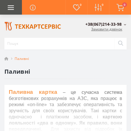
0
0
0
+38(067)214-33-98
Замовити дзвінок
Паливні
Паливні
Паливна картка
– це сучасна система
безготівкових розрахунків на АЗС, яка працює в
режимі «on-line» та забезпечує оперативність та
зручність для своїх користувачів. Такі картки є
одночасно
і
платіжним засобом, і
карткою
лояльності «два в одному». Як правило, вони
передплачені.
Для захисту від підробок їх