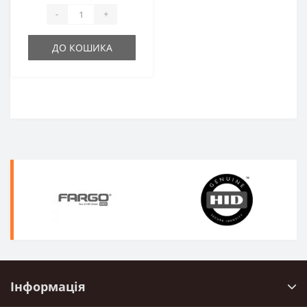
числі контактні дані. Ця інформація дозволяє АЗС
-
+
робити вигідні пропозиції або інформувати клієнтів
про акції та привілеї.
ДО КОШИКА
Щоб розрахувати вартість та уточнити всі
деталі, напишіть нам на e-mail, viber, telegram
або зателефонуйте за номерами телефонів,
вказаними на сайті.
Інформація