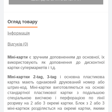
Огляд товару
Інформація
Відгуків (0)
Міні-карти
є зручним доповненням до основної, їх
використовують як доповнення до дисконтної
картки супермаркетів і т.д.
Міні-картки 2-
tag
, 3-
tag
і основна пластикова
картка мають однаковий друкований номер або
штрих-код. Міні-картки виготовляються на основі
стандартної пластикової картки з подальшою
спеціальною висічкою і перфорацією по лінії
розриву на 2 або 3 окремі картки. Блок з 2 або 3
міні-карткок розділяється на окремі картки, якими