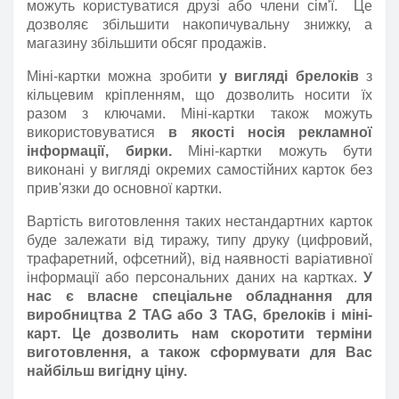
можуть користуватися друзі або члени сім'ї. Це
дозволяє збільшити накопичувальну знижку, а
магазину збільшити обсяг продажів.
Міні-картки можна зробити
у вигляді брелоків
з
кільцевим кріпленням, що дозволить носити їх
разом з ключами. Міні-картки також можуть
використовуватися
в якості носія рекламної
інформації, бирки.
Міні-картки можуть бути
виконані у вигляді окремих самостійних карток без
прив'язки до основної картки.
Вартість виготовлення таких нестандартних карток
буде залежати від тиражу, типу друку (цифровий,
трафаретний, офсетний), від наявності варіативної
інформації або персональних даних на картках.
У
нас є власне спеціальне обладнання для
виробництва 2
TAG
або 3
TAG
, брелоків і міні-
карт. Це дозволить нам скоротити терміни
виготовлення, а також сформувати для Вас
найбільш вигідну ціну.