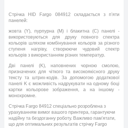
Стрічка
HID
Fargo
084912 складається з п'яти
панелей:
жовта (Y), пурпурна (M) і блакитна (C) панелі -
використовуються для друку повного спектра
кольорів шляхом комбінування кольорів за різного
ступеня нагріву, створюючи чудовий спектр
кольорів з використанням різних температур.
Дві панелі (K), наповнених чорною смолою,
призначених для чіткого та високоякісного друку
тексту та штрих-кодів. За допомогою додаткової
панелі K є можливість надрукувати на одному боці
картки кольорове зображення, а на іншому -
монохромне.
Cтрічка Fargo 84912 спеціально розроблена з
урахуванням вимог вашого принтера, гарантуючи
надійну та бездоганну роботу. Важливо пам'ятати,
що для оптимальних результатів стрічку Fargo