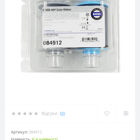
Відгуки:
(0)
Артикул:
084912
Наявність:
Є в наявності