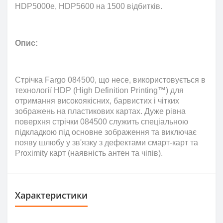
HDP5000e, HDP5600 на 1500 відбитків
.
Опис:
Стрічка
Fargo
084500, що несе, використовується в
технології
HDP
(
High
Definition
Printing
™) для
отримання високоякісних, барвистих і чітких
зображень на пластикових картах.
Дуже рівна
поверхня стрічки 084500 служить спеціальною
підкладкою під основне зображення та виключає
появу шлюбу у зв'язку з дефектами смарт-карт та
Proximity карт (наявність антен та чіпів).
Характеристики