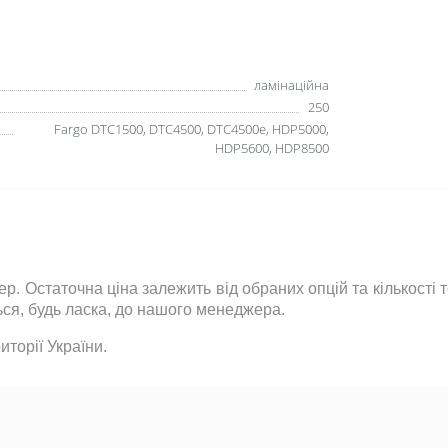
ламінаційна
250
Fargo DTC1500, DTC4500, DTC4500e, HDP5000,
HDP5600, HDP8500
р. Остаточна ціна залежить від обраних опцій та кількості
ься
,
будь ласка
,
до нашого менеджера.
торії України.