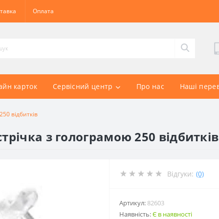
тавка
Оплата
айн карток
Сервісний центр
Про нас
Наші пере
250 відбитків
стрічка з голограмою 250 відбитків
Відгуки:
(0)
Артикул:
82603
Наявність:
Є в наявності