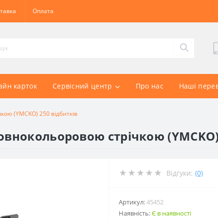
тавка
Оплата
айн карток
Сервісний центр
Про нас
Наші пере
кою (YMCKO) 250 відбитків
повнокольоровою стрічкою (YMCKO) 
Відгуки:
(0)
Артикул:
45452
Наявність:
Є в наявності