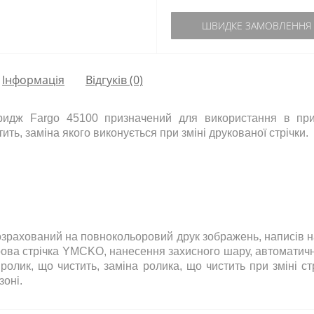
ШВИДКЕ ЗАМОВЛЕННЯ
Інформація
Відгуків (0)
тридж Fargo 45100 призначений для використання в пр
ить, заміна якого виконується при зміні друкованої стрічки.
зрахований на повнокольоровий друк зображень, написів н
ьорова стрічка YMCKO, нанесення захисного шару, автомати
 ролик, що чистить, заміна ролика, що чистить при зміні с
зоні.