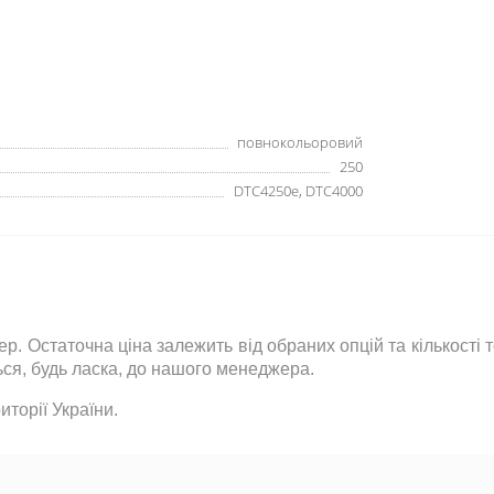
повнокольоровий
250
DTC4250e, DTC4000
р. Остаточна ціна залежить від обраних опцій та кількості
ься
,
будь ласка
,
до нашого менеджера.
торії України.