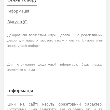
Інформація
Відгуків (0)
Декоративні вогнестійкі штучні
дрова
- це реалістичний
декор для вашого газов
ого столу -
камін
у
. Існують різні
конфігурації наборів.
Для отримання додаткової інформації, будь ласка,
зв'яжіться з нами.
Інформація
Ціни на сайті несуть
орієнтовний
характер.
Остаточна ціна залежить від обраних опцій та