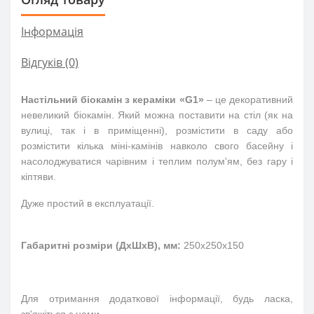
Інформація
Відгуків (0)
Настільний б
і
окам
і
н з кераміки «G1»
– це декоративний
невеликий біокамін. Який можна поставити на стіл (як на
вулиці, так і в приміщенні), розмістити в саду або
розмістити кілька міні-камінів навколо свого басейну і
насолоджуватися чарівним і теплим полум'ям, без гару і
кіптяви.
Дуже простий в експлуатації.
Габаритні розміри (ДхШхВ), мм:
250х250х150
Для отримання додаткової інформації, будь ласка,
зв'яжіться з нами.