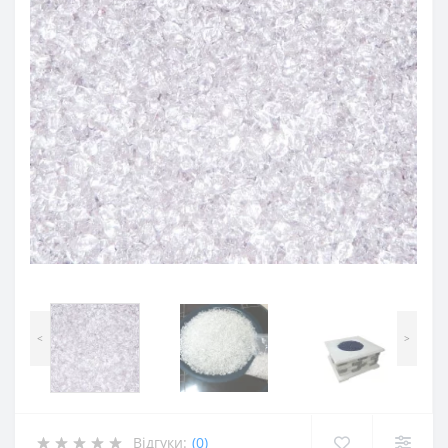
<
>
Відгуки:
(0)