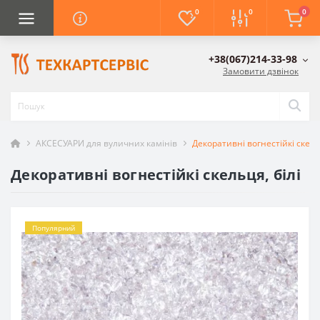
0
0
0
+38(067)214-33-98
Замовити дзвінок
АКСЕСУАРИ для вуличних камінів
Декоративні вогнестійкі скельц
Декоративні вогнестійкі скельця, білі
Популярний