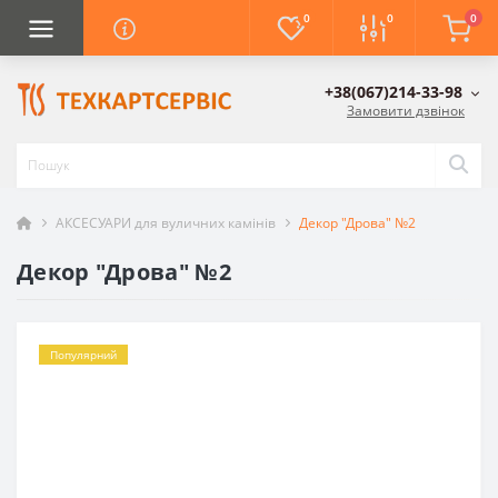
0
0
0
+38(067)214-33-98
Замовити дзвінок
АКСЕСУАРИ для вуличних камінів
Декор "Дрова" №2
Декор "Дрова" №2
Популярний