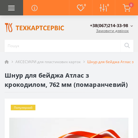
0
0
0
+38(067)214-33-98
Замовити дзвінок
АКСЕСУАРИ для пластикових карток
Шнур для бейджа Атлас з к
Шнур для бейджа Атлас з
крокодилом, 762 мм (помаранчевий)
Популярний