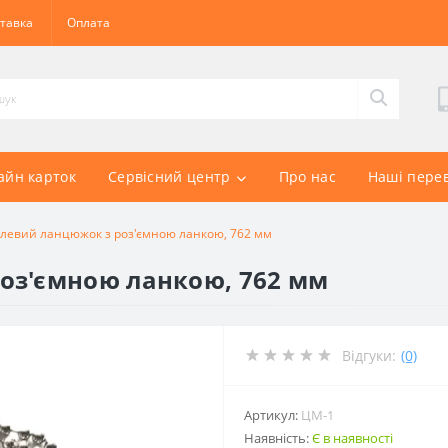
тавка
Оплата
айн карток
Сервісний центр
Про нас
Наші пере
левий ланцюжок з роз'ємною ланкою, 762 мм
оз'ємною ланкою, 762 мм
Відгуки:
(0)
Артикул:
ЦМ-1
Наявність:
Є в наявності