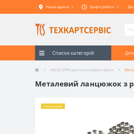
Наша адреса
Графік роботи
Дос
Список категорій
Диз
АКСЕСУАРИ для пластикових карток
Мета
Металевий ланцюжок з р
Популярний