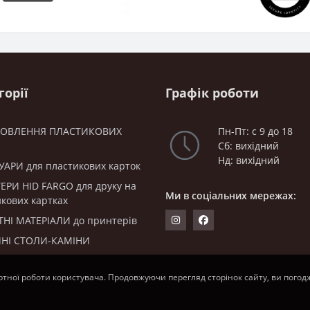
горії
Графік роботи
ТОВЛЕННЯ ПЛАСТИКОВИХ
Пн-Пт: с 9 до 18
Сб: вихідний
Нд: вихідний
УАРИ для пластикових карток
ЕРИ HID FARGO для друку на
Ми в соціальних мережах:
кових картках
ТНІ МАТЕРІАЛИ до принтерів
НІ СТОЛИ-КАМІНИ
ртної роботи користувача. Продовжуючи перегляд сторінок сайту, ви погод