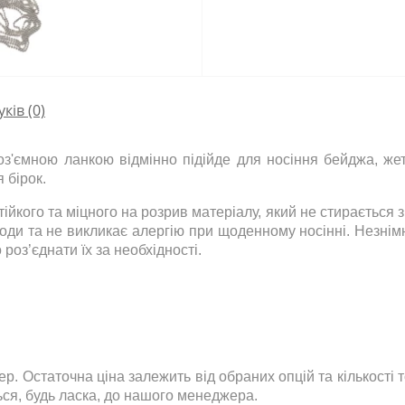
уків (0)
з'ємною ланкою відмінно підійде для носіння бейджа, жето
 бірок.
ійкого та міцного на розрив матеріалу, який не стирається 
води та не викликає алергію при щоденному носінні. Незнім
 роз’єднати їх за необхідності.
р. Остаточна ціна залежить від обраних опцій та кількості
ься
,
будь ласка
,
до нашого менеджера.