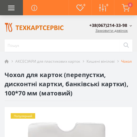
0
0
0
+38(067)214-33-98
Замовити дзвінок
АКСЕСУАРИ для пластикових карток
Кишені вінілові
Чохол дл
Чохол для карток (перепустки,
дисконтні картки, банківські картки),
100*70 мм (матовий)
Популярний