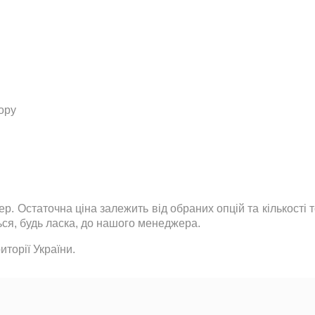
ору
р. Остаточна ціна залежить від обраних опцій та кількості
ься
,
будь ласка
,
до нашого менеджера.
торії України.