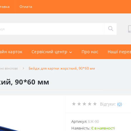
тавка
Оплата
айн карток
Сервісний центр
Про нас
Наші пере
і вінілові
Бейдж для картки жорсткий, 90*60 мм
ий, 90*60 мм
Відгуки:
(0)
Артикул:
БЖ-90
Наявність:
Є в наявності