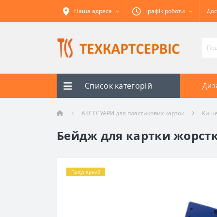
Наша адреса
Графік роботи
Дос
Список категорій
Диз
АКСЕСУАРИ для пластикових карток
Кишен
Бейдж для картки жорстк
Популярний